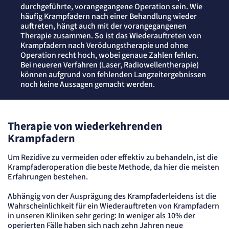
Erkennung, ob bei dem Besucher die Scrolltiefe gemessen wird.
durchgeführte, vorangegangene Operation sein. Wie
Cookie Laufzeit:
häufig Krampfadern nach einer Behandlung wieder
24 Std.
auftreten, hängt auch mit der vorangegangenen
Therapie zusammen. So ist das Wiederauftreten von
Krampfadern nach Verödungstherapie und ohne
STELLENANGEBOTE
Operation recht hoch, wobei genaue Zahlen fehlen.
SmartRecruiters
Bei neueren Verfahren (Laser, Radiowellentherapie)
können aufgrund von fehlenden Langzeitergebnissen
Name:
noch keine Aussagen gemacht werden.
OptanonConsent, datadome, __cf_bm u.A.
Anbieter:
SmartRecruiters GmbH
Zweck:
Therapie von wiederkehrenden
Speichert die ausgewählten Filter-Eigenschaften des Benutzers, um die entsprechenden
Stellenangebote anzeigen zu können.
Krampfadern
Cookie Laufzeit:
535 Tage
Um Rezidive zu vermeiden oder effektiv zu behandeln, ist die
Krampfaderoperation die beste Methode, da hier die meisten
Erfahrungen bestehen.
Abhängig von der Ausprägung des Krampfaderleidens ist die
Wahrscheinlichkeit für ein Wiederauftreten von Krampfadern
in unseren Kliniken sehr gering: In weniger als 10% der
operierten Fälle haben sich nach zehn Jahren neue