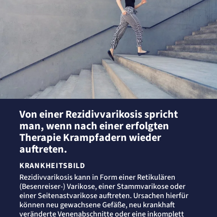
etracker GmbH
Zweck:
Cookie Erkennung
Cookie Laufzeit:
2 Jahre
etracker Analytics
Name:
et_allow_cookies
Anbieter:
etracker GmbH
Von einer Rezidivvarikosis spricht
Zweck:
Es erlaubt eTracker Cookies zu setzen.
man, wenn nach einer erfolgten
Cookie Laufzeit:
Therapie Krampfadern wieder
480 Tage
auftreten.
etracker Analytics
KRANKHEITSBILD
Rezidivvarikosis kann in Form einer Retikulären
Name:
isSdEnabled
(Besenreiser-) Varikose, einer Stammvarikose oder
einer Seitenastvarikose auftreten. Ursachen hierfür
Anbieter:
etracker GmbH
können neu gewachsene Gefäße, neu krankhaft
veränderte Venenabschnitte oder eine inkomplett
Zweck: