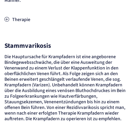
Männer.
Cookie Laufzeit:
Session
Sitzungs-Cookie
Therapie
Name:
PHPSESSID
Anbieter:
Stammvarikosis
Artemed SE
Zweck:
Behält die Zustände des Benutzers bei allen Seitenanfragen bei.
Die Hauptursache für Krampfadern ist eine angeborene
Bindegewebsschwäche, die über eine Ausweitung der
Cookie Laufzeit:
Session
Venenwand zu einem Verlust der Klappenfunktion in den
oberflächlichen Venen führt. Als Folge zeigen sich an den
etracker Sitzungs-Cookie
Beinen erweitert geschlängelt verlaufende Venen, die sog.
Krampfadern (Varizen). Unbehandelt können Krampfadern
über die Ausbildung eines venösen Bluthochdruckes im Bein
Name:
et_oi_v2
zu Folgeerkrankungen wie Hautverfärbungen,
Stauungsekzemen, Venenentzündungen bis hin zu einem
Anbieter:
etracker GmbH
offenen Bein führen. Von einer Rezidivvarikosis spricht man,
wenn nach einer erfolgten Therapie Krampfadern wieder
Zweck:
Opt-In Cookie speichert die Entscheidung des Besuchers, wenn auf der Seite des
auftreten. Die Krampfadern zu operieren ist zu empfehlen.
Kunden das Tracking Opt-In ausgespielt wird. Wird auch für ein eventuelles Opt-Out
verwendet.
Cookie Laufzeit: