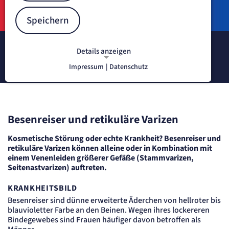
Speichern
Unser Leistungsspektrum in der
Details anzeigen
Behandlung von Krampfaderleiden
Impressum
|
Datenschutz
NOTWENDIGE COOKIES
Notwendige Cookies ermöglichen
grundlegende Funktionen und sind für
die einwandfreie Funktion der Website
erforderlich.
Besenreiser und retikuläre Varizen
Kosmetische Störung oder echte Krankheit? Besenreiser und
Content-Management-System-
retikuläre Varizen können alleine oder in Kombination mit
Cookie
einem Venenleiden größerer Gefäße (Stammvarizen,
Seitenastvarizen) auftreten.
Name:
fe_typo_user
KRANKHEITSBILD
Anbieter:
Besenreiser sind dünne erweiterte Äderchen von hellroter bis
TYPO3
blauvioletter Farbe an den Beinen. Wegen ihres lockereren
Zweck:
Dient der Identifizierung eines Anwenders und der besseren Bedienerführung.
Bindegewebes sind Frauen häufiger davon betroffen als