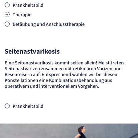
"no" - 50 Jahre, "yes" - 480 Tage
Krankheitsbild
Einverständnis-Cookie
Therapie
Betäubung und Anschlusstherapie
Name:
cookie_consent
Zweck:
Dieser Cookie speichert die ausgewählten Einverständnis-Optionen des Benutzers
Seitenastvarikosis
Cookie Laufzeit:
1 Jahr
Eine Seitenastvarikosis kommt selten allein! Meist treten
Seitenastvarizen zusammen mit retikulären Varizen und
STATISTIK
Besenreisern auf. Entsprechend wählen wir bei diesen
Statistik Cookies erfassen Informationen
Konstellationen eine Kombinationsbehandlung aus
anonym. Diese Informationen helfen uns
operativem und interventionellem Vorgehen.
zu verstehen, wie unsere Besucher unsere
Website nutzen.
Krankheitsbild
etracker Analytics
Name:
_et_coid
Anbieter: