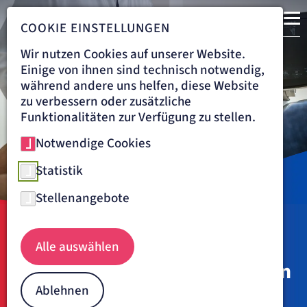
COOKIE EINSTELLUNGEN
Wir nutzen Cookies auf unserer Website.
Einige von ihnen sind technisch notwendig,
während andere uns helfen, diese Website
zu verbessern oder zusätzliche
Funktionalitäten zur Verfügung zu stellen.
Notwendige Cookies
Statistik
Stellenangebote
Navigationspfad
ARTEMED FACHKLINIK BAD OEYNHAUSEN
BEHANDLUNG
Alle auswählen
VENENCHIRURGIE
KRAMPFADERN
Krampfadern entfernen / OP in
Bad Oeynhausen
Ablehnen