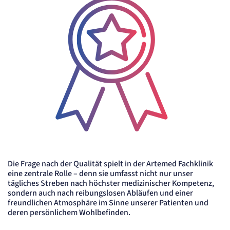
"no" - 50 Jahre, "yes" - 480 Tage
Einverständnis-Cookie
Name:
cookie_consent
Zweck:
Dieser Cookie speichert die ausgewählten Einverständnis-Optionen des Benutzers
Cookie Laufzeit:
1 Jahr
STATISTIK
Statistik Cookies erfassen Informationen
anonym. Diese Informationen helfen uns
zu verstehen, wie unsere Besucher unsere
Website nutzen.
Die Frage nach der Qualität spielt in der Artemed Fachklinik
eine zentrale Rolle – denn sie umfasst nicht nur unser
etracker Analytics
tägliches Streben nach höchster medizinischer Kompetenz,
sondern auch nach reibungslosen Abläufen und einer
freundlichen Atmosphäre im Sinne unserer Patienten und
Name:
deren persönlichem Wohlbefinden.
_et_coid
Anbieter: