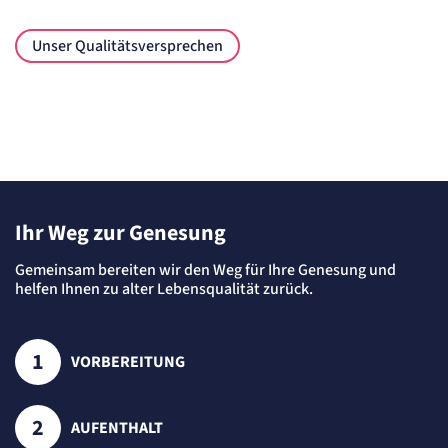
etracker GmbH
Zweck:
Cookie Erkennung
Unser Qualitätsversprechen
Cookie Laufzeit:
2 Jahre
etracker Analytics
Name:
et_allow_cookies
Anbieter:
etracker GmbH
Ihr Weg zur Genesung
Zweck:
Es erlaubt eTracker Cookies zu setzen.
Gemeinsam bereiten wir den Weg für Ihre Genesung und
Cookie Laufzeit:
480 Tage
helfen Ihnen zu alter Lebensqualität zurück.
etracker Analytics
VORBEREITUNG
Name:
isSdEnabled
Anbieter:
etracker GmbH
AUFENTHALT
Zweck: