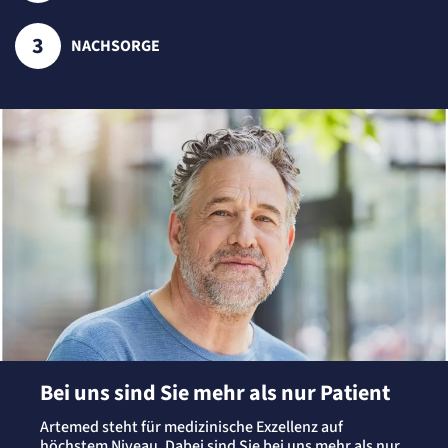
Erkennung, ob bei dem Besucher die Scrolltiefe gemessen wird.
Cookie Laufzeit:
24 Std.
NACHSORGE
STELLENANGEBOTE
SmartRecruiters
Name:
OptanonConsent, datadome, __cf_bm u.A.
Anbieter:
SmartRecruiters GmbH
Zweck:
Speichert die ausgewählten Filter-Eigenschaften des Benutzers, um die entsprechenden
Stellenangebote anzeigen zu können.
Cookie Laufzeit:
535 Tage
Bei uns sind Sie mehr als nur Patient
Artemed steht für medizinische Exzellenz auf
höchstem Niveau. Dabei sind Sie bei uns mehr als nur