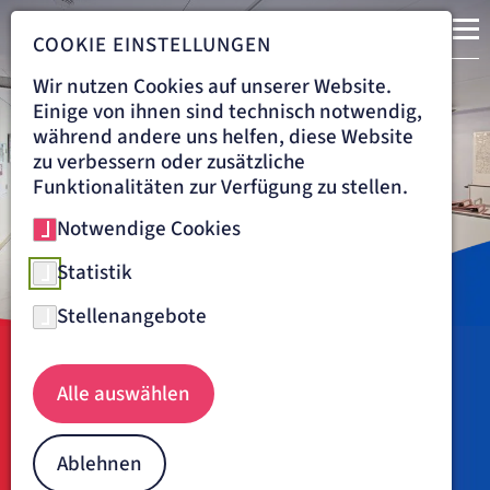
COOKIE EINSTELLUNGEN
Wir nutzen Cookies auf unserer Website.
Einige von ihnen sind technisch notwendig,
während andere uns helfen, diese Website
zu verbessern oder zusätzliche
Funktionalitäten zur Verfügung zu stellen.
Notwendige Cookies
Statistik
Stellenangebote
Navigationspfad
ARTEMED FACHKLINIK BAD OEYNHAUSEN
BEHANDLUNG
Alle auswählen
Exzellente medizinische
Behandlung
Ablehnen