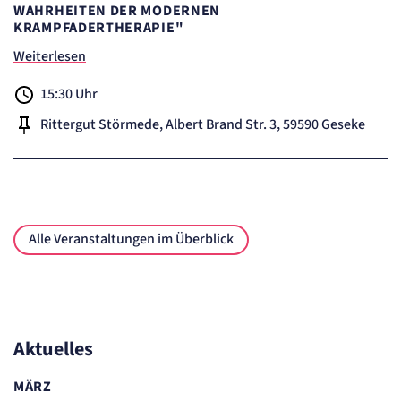
etracker GmbH
WAHRHEITEN DER MODERNEN
Zweck:
KRAMPFADERTHERAPIE"
Cookie Erkennung
Weiterlesen
Cookie Laufzeit:
2 Jahre
15:30 Uhr
etracker Analytics
Rittergut Störmede, Albert Brand Str. 3, 59590 Geseke
Name:
et_allow_cookies
Anbieter:
etracker GmbH
Zweck:
Es erlaubt eTracker Cookies zu setzen.
Alle Veranstaltungen im Überblick
Cookie Laufzeit:
480 Tage
etracker Analytics
Name:
isSdEnabled
Aktuelles
Anbieter:
etracker GmbH
MÄRZ
Zweck: