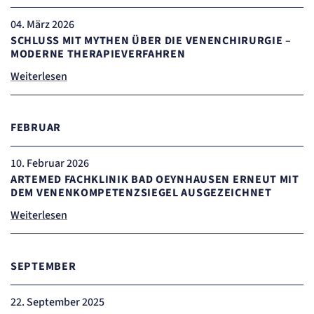
Erkennung, ob bei dem Besucher die Scrolltiefe gemessen wird.
Cookie Laufzeit:
04
. März 2026
24 Std.
SCHLUSS MIT MYTHEN ÜBER DIE VENENCHIRURGIE –
MODERNE THERAPIEVERFAHREN
STELLENANGEBOTE
Weiterlesen
SmartRecruiters
Name:
OptanonConsent, datadome, __cf_bm u.A.
FEBRUAR
Anbieter:
SmartRecruiters GmbH
10
. Februar 2026
Zweck:
Speichert die ausgewählten Filter-Eigenschaften des Benutzers, um die entsprechenden
ARTEMED FACHKLINIK BAD OEYNHAUSEN ERNEUT MIT
Stellenangebote anzeigen zu können.
DEM VENENKOMPETENZSIEGEL AUSGEZEICHNET
Cookie Laufzeit:
535 Tage
Weiterlesen
SEPTEMBER
22
. September 2025