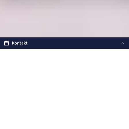
Kontakt
FACHBEREICH
Zentrale
Artemed Fachklinik Prof. Dr. Dr. Salfeld
Portastraße 33-35
32545 Bad Oeynhausen
Tel.: 05731 182-0
Fax: 05731 182-100
info-bo@artemed.de
Beim Laden des Inhalts findet - analog zu
anderen Internetseiten - eine Übertragung
Ihrer Browser-Informationen (z.B. IP-
Adresse) an CARTO statt. Um die Karte sehen
zu können ist Ihr Einverständnis zu dieser