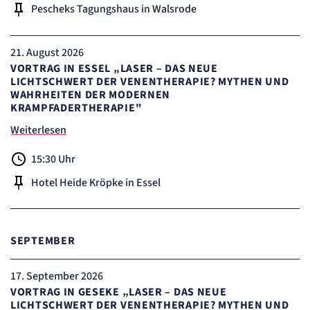
"no" - 50 Jahre, "yes" - 480 Tage
Pescheks Tagungshaus in Walsrode
Einverständnis-Cookie
21
. August 2026
Name:
VORTRAG IN ESSEL „LASER – DAS NEUE
cookie_consent
LICHTSCHWERT DER VENENTHERAPIE? MYTHEN UND
Zweck:
WAHRHEITEN DER MODERNEN
Dieser Cookie speichert die ausgewählten Einverständnis-Optionen des Benutzers
KRAMPFADERTHERAPIE"
Cookie Laufzeit:
1 Jahr
Weiterlesen
STATISTIK
15:30 Uhr
Statistik Cookies erfassen Informationen
Hotel Heide Kröpke in Essel
anonym. Diese Informationen helfen uns
zu verstehen, wie unsere Besucher unsere
Website nutzen.
SEPTEMBER
etracker Analytics
17
. September 2026
Name:
_et_coid
VORTRAG IN GESEKE „LASER – DAS NEUE
Anbieter:
LICHTSCHWERT DER VENENTHERAPIE? MYTHEN UND