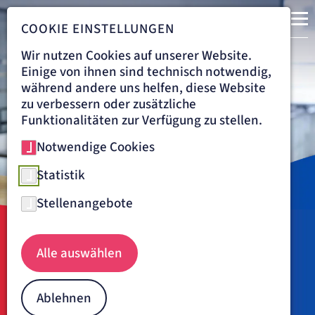
COOKIE EINSTELLUNGEN
Wir nutzen Cookies auf unserer Website.
Ihre Experten für
Einige von ihnen sind technisch notwendig,
während andere uns helfen, diese Website
Venenchirurgie.
zu verbessern oder zusätzliche
Funktionalitäten zur Verfügung zu stellen.
Notwendige Cookies
Statistik
Stellenangebote
Navigationspfad
ARTEMED FACHKLINIK BAD OEYNHAUSEN
Alle auswählen
Artemed Fachklinik Bad
Oeynhausen
Ablehnen