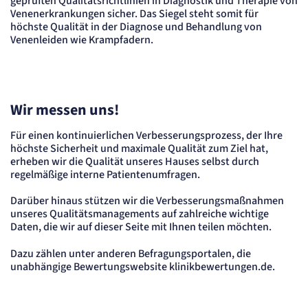
geprüften Qualitätsrichtlinien in Diagnostik und Therapie von
"no" - 50 Jahre, "yes" - 480 Tage
Venenerkrankungen sicher. Das Siegel steht somit für
höchste Qualität in der Diagnose und Behandlung von
Einverständnis-Cookie
Venenleiden wie Krampfadern.
Name:
cookie_consent
Zweck:
Dieser Cookie speichert die ausgewählten Einverständnis-Optionen des Benutzers
Wir messen uns!
Cookie Laufzeit:
1 Jahr
Für einen kontinuierlichen Verbesserungsprozess, der Ihre
höchste Sicherheit und maximale Qualität zum Ziel hat,
STATISTIK
erheben wir die Qualität unseres Hauses selbst durch
Statistik Cookies erfassen Informationen
regelmäßige interne Patientenumfragen.
anonym. Diese Informationen helfen uns
zu verstehen, wie unsere Besucher unsere
Darüber hinaus stützen wir die Verbesserungsmaßnahmen
unseres Qualitätsmanagements auf zahlreiche wichtige
Website nutzen.
Daten, die wir auf dieser Seite mit Ihnen teilen möchten.
etracker Analytics
Dazu zählen unter anderen Befragungsportalen, die
unabhängige Bewertungswebsite klinikbewertungen.de.
Name:
_et_coid
Anbieter: