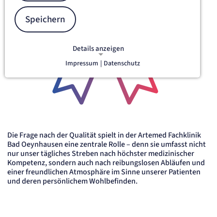
Speichern
Details anzeigen
Impressum
|
Datenschutz
NOTWENDIGE COOKIES
Notwendige Cookies ermöglichen
grundlegende Funktionen und sind für
die einwandfreie Funktion der Website
erforderlich.
Content-Management-System-
Die Frage nach der Qualität spielt in der Artemed Fachklinik
Cookie
Bad Oeynhausen eine zentrale Rolle – denn sie umfasst nicht
nur unser tägliches Streben nach höchster medizinischer
Kompetenz, sondern auch nach reibungslosen Abläufen und
Name:
einer freundlichen Atmosphäre im Sinne unserer Patienten
fe_typo_user
und deren persönlichem Wohlbefinden.
Anbieter:
TYPO3
Zweck:
Dient der Identifizierung eines Anwenders und der besseren Bedienerführung.