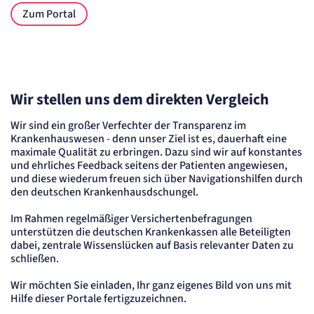
etracker GmbH
Zum Portal
Zweck:
Cookie Erkennung
Cookie Laufzeit:
2 Jahre
etracker Analytics
Wir stellen uns dem direkten Vergleich
Name:
et_allow_cookies
Wir sind ein großer Verfechter der Transparenz im
Krankenhauswesen - denn unser Ziel ist es, dauerhaft eine
Anbieter:
etracker GmbH
maximale Qualität zu erbringen. Dazu sind wir auf konstantes
und ehrliches Feedback seitens der Patienten angewiesen,
Zweck:
Es erlaubt eTracker Cookies zu setzen.
und diese wiederum freuen sich über Navigationshilfen durch
Cookie Laufzeit:
den deutschen Krankenhausdschungel.
480 Tage
Im Rahmen regelmäßiger Versichertenbefragungen
etracker Analytics
unterstützen die deutschen Krankenkassen alle Beteiligten
dabei, zentrale Wissenslücken auf Basis relevanter Daten zu
Name:
schließen.
isSdEnabled
Anbieter:
Wir möchten Sie einladen, Ihr ganz eigenes Bild von uns mit
etracker GmbH
Hilfe dieser Portale fertigzuzeichnen.
Zweck: