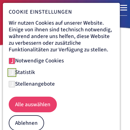
COOKIE EINSTELLUNGEN
Wir nutzen Cookies auf unserer Website.
Einige von ihnen sind technisch notwendig,
während andere uns helfen, diese Website
zu verbessern oder zusätzliche
Funktionalitäten zur Verfügung zu stellen.
Notwendige Cookies
Navigationspfad
ARTEMED FACHKLINIK BAD OEYNHAUSEN
ÜBER UNS
QUALITÄT
Qualität in der Fachklinik Bad
Statistik
Oeynhausen
Stellenangebote
Medizinische Kompetenz. Reibungslose
Abläufe. Freundlichkeit.
Alle auswählen
Ablehnen