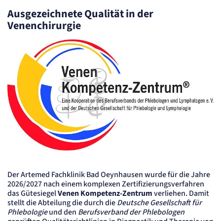
Cookie Laufzeit:
Session
Ausgezeichnete Qualität in der
Venenchirurgie
Sitzungs-Cookie
Name:
PHPSESSID
Anbieter:
Artemed SE
Zweck:
Behält die Zustände des Benutzers bei allen Seitenanfragen bei.
Cookie Laufzeit:
Session
etracker Sitzungs-Cookie
Name:
et_oi_v2
Anbieter:
Der Artemed Fachklinik Bad Oeynhausen wurde für die Jahre
etracker GmbH
2026/2027 nach einem komplexen Zertifizierungsverfahren
Zweck:
das Gütesiegel
Venen Kompetenz-Zentrum
verliehen. Damit
Opt-In Cookie speichert die Entscheidung des Besuchers, wenn auf der Seite des
Kunden das Tracking Opt-In ausgespielt wird. Wird auch für ein eventuelles Opt-Out
stellt die Abteilung die durch die
Deutsche Gesellschaft für
verwendet.
Phlebologie
und den
Berufsverband der Phlebologen
Cookie Laufzeit: