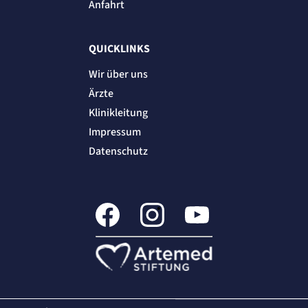
Anfahrt
"no" - 50 Jahre, "yes" - 480 Tage
Einverständnis-Cookie
QUICKLINKS
Name:
cookie_consent
Wir über uns
Zweck:
Ärzte
Dieser Cookie speichert die ausgewählten Einverständnis-Optionen des Benutzers
Klinikleitung
Cookie Laufzeit:
1 Jahr
Impressum
Datenschutz
STATISTIK
Statistik Cookies erfassen Informationen
anonym. Diese Informationen helfen uns
zu verstehen, wie unsere Besucher unsere
Website nutzen.
etracker Analytics
Name:
_et_coid
Anbieter: