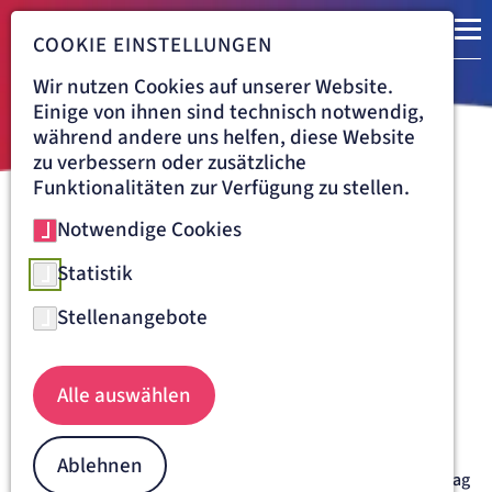
COOKIE EINSTELLUNGEN
Wir nutzen Cookies auf unserer Website.
Einige von ihnen sind technisch notwendig,
während andere uns helfen, diese Website
zu verbessern oder zusätzliche
Funktionalitäten zur Verfügung zu stellen.
Notwendige Cookies
Navigationspfad
ARTEMED FACHKLINIK BAD OEYNHAUSEN
ÜBER UNS
VERANSTALTUNGEN
DETAILANSICHT
01.12.2026
Statistik
Informationsabend für
Stellenangebote
werdende Eltern
Dienstag, 01.12.2026, 17:30 Uhr
Alle auswählen
Unsere Klinik für Geburtshilfe und Perinatologie ist
persönlich für Sie da!
Die Klinik für Geburtshilfe und Perinatologie am St.
Ablehnen
Josefskrankenhaus Freiburg führt immer am ersten Dienstag