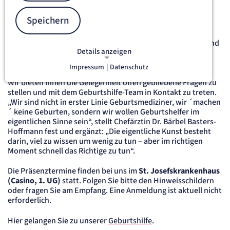
im Monat um 17:30 Uhr den Informationsabend durch. Alle
zwei Monate findet zusätzlich am dritten Dienstag des
Speichern
Monats ein digitaler Informationsabend statt. Das offene
Format bietet werdenden Eltern die Möglichkeit, sich aus
erster Hand über Schwangerschaft, Geburt, Wochenbett und
Details anzeigen
Vorsorgeuntersuchungen beim Neugeborenen zu
informieren.
Impressum
|
Datenschutz
NOTWENDIGE COOKIES
Notwendige Cookies ermöglichen
Wir bieten Ihnen die Gelegenheit offen gebliebene Fragen zu
stellen und mit dem Geburtshilfe-Team in Kontakt zu treten.
grundlegende Funktionen und sind für
„Wir sind nicht in erster Linie Geburtsmediziner, wir ´machen
die einwandfreie Funktion der Website
´ keine Geburten, sondern wir wollen Geburtshelfer im
erforderlich.
eigentlichen Sinne sein“, stellt Chefärztin Dr. Bärbel Basters-
Hoffmann fest und ergänzt: „Die eigentliche Kunst besteht
Content-Management-System-
darin, viel zu wissen um wenig zu tun – aber im richtigen
Moment schnell das Richtige zu tun“.
Cookie
Die Präsenztermine finden bei uns im
St. Josefskrankenhaus
Name:
(Casino, 1. UG)
statt. Folgen Sie bitte den Hinweisschildern
fe_typo_user
oder fragen Sie am Empfang. Eine Anmeldung ist aktuell nicht
Anbieter:
erforderlich.
TYPO3
Zweck:
Dient der Identifizierung eines Anwenders und der besseren Bedienerführung.
Hier gelangen Sie zu unserer
Geburtshilfe
.