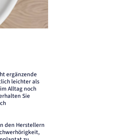
cht ergänzende
ch leichter als
im Alltag noch
erhalten Sie
ich
n den Herstellern
chwerhörigkeit,
mplantat zu