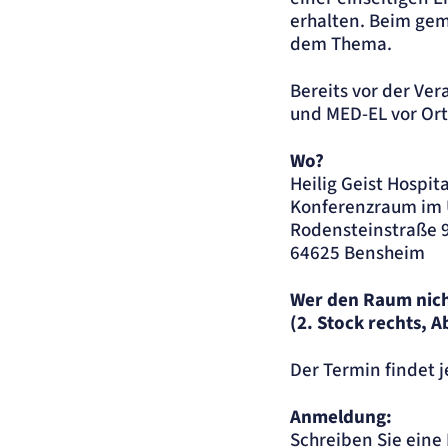
Zweck:
Cookie Erkennung
erhalten. Beim gem
Cookie Laufzeit:
2 Jahre
dem Thema.
etracker Analytics
Bereits vor der Ver
und MED-EL vor Ort
Name:
et_allow_cookies
Anbieter:
etracker GmbH
Wo?
Zweck:
Es erlaubt eTracker Cookies zu setzen.
Heilig Geist Hospit
Cookie Laufzeit:
480 Tage
Konferenzraum im
etracker Analytics
Rodensteinstraße 
64625 Bensheim
Name:
isSdEnabled
Anbieter:
etracker GmbH
Wer den Raum nich
Zweck:
Erkennung, ob bei dem Besucher die Scrolltiefe gemessen wird.
(2. Stock rechts, A
Cookie Laufzeit:
24 Std.
Der Termin findet j
STELLENANGEBOTE
SmartRecruiters
Anmeldung:
Schreiben Sie eine 