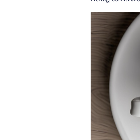
der Website erforderlich.
Content-Management-System-Cookie
Name:
fe_typo_user
Anbieter:
TYPO3
Zweck:
Dient der Identifizierung eines Anwenders und der besseren Bedienerführ
Cookie Laufzeit:
Session
Sitzungs-Cookie
Name:
PHPSESSID
Anbieter:
Artemed SE
Zweck:
Behält die Zustände des Benutzers bei allen Seitenanfragen bei.
Cookie Laufzeit:
Session
etracker Sitzungs-Cookie
Name:
et_oi_v2
Anbieter:
etracker GmbH