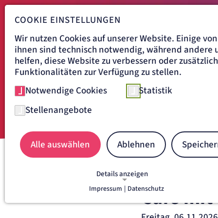
COOKIE EINSTELLUNGEN
Wir nutzen Cookies auf unserer Website. Einige von
ihnen sind technisch notwendig, während andere 
helfen, diese Website zu verbessern oder zusätzlic
Funktionalitäten zur Verfügung zu stellen.
Notwendige Cookies
Statistik
Stellenangebote
Alle auswählen
Ablehnen
Speicher
Navigationspfad
ARTEMED FACHKLINIK BAD
Details anzeigen
Impressum
|
Datenschutz
Café mit
NOTWENDIGE COOKIES
Notwendige Cookies ermöglichen grundlegende
Funktionen und sind für die einwandfreie Funkti
Freitag, 06.11.2026