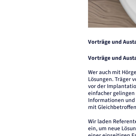
Zweck:
Opt-In Cookie speichert die Entscheidung des Besuchers, wenn auf der Se
des Kunden das Tracking Opt-In ausgespielt wird. Wird auch für ein
eventuelles Opt-Out verwendet.
Cookie Laufzeit:
"no" - 50 Jahre, "yes" - 480 Tage
Einverständnis-Cookie
Vorträge und Aust
Name:
cookie_consent
Zweck:
Dieser Cookie speichert die ausgewählten Einverständnis-Optionen des
Benutzers
Vorträge und Aust
Cookie Laufzeit:
1 Jahr
Wer auch mit Hörge
STATISTIK
Lösungen. Träger v
Statistik Cookies erfassen Informationen anonym
vor der Implantatio
Diese Informationen helfen uns zu verstehen, wie
einfacher gelingen
unsere Besucher unsere Website nutzen.
Informationen und 
mit Gleichbetroffe
etracker Analytics
Wir laden Referent
Name:
_et_coid
ein, um neue Lösun
Anbieter:
etracker GmbH
einer einseitigen 