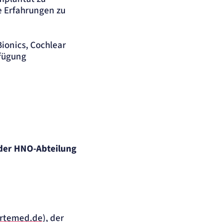
e Erfahrungen zu
Bionics, Cochlear
rfügung
der HNO-Abteilung
artemed.de
), der