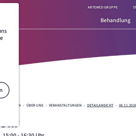
ARTEMED GRUPPE
S
Behandlung
uns
he
n
 OEYNHAUSEN
ÜBER UNS
VERANSTALTUNGEN
DETAILANSICHT
06.11.202
 Ohr
on
, 15:00 - 16:30 Uhr