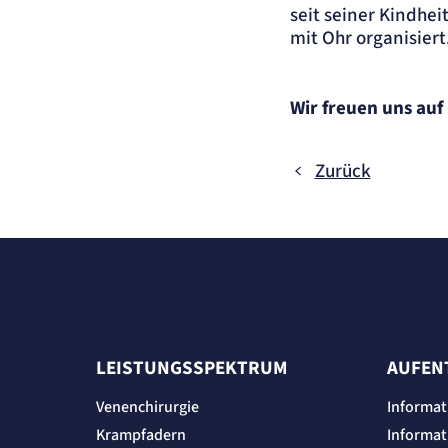
seit seiner Kindhei
Name:
OptanonConsent, datadome, __cf_bm u.A.
mit Ohr organisiert
Anbieter:
SmartRecruiters GmbH
Zweck:
Speichert die ausgewählten Filter-Eigenschaften des Benutzers, um die
entsprechenden Stellenangebote anzeigen zu können.
Cookie Laufzeit:
535 Tage
Wir freuen uns auf 
Zurück
LEISTUNGSSPEKTRUM
AUFEN
Venenchirurgie
Informat
Krampfadern
Informat