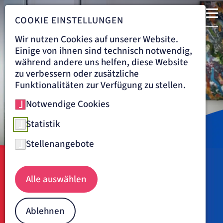
COOKIE EINSTELLUNGEN
Wir nutzen Cookies auf unserer Website.
Einige von ihnen sind technisch notwendig,
während andere uns helfen, diese Website
zu verbessern oder zusätzliche
Funktionalitäten zur Verfügung zu stellen.
Notwendige Cookies
Statistik
Stellenangebote
Navigationspfad
ARTEMED FACHKLINIK BAD OEYNHAUSEN
ÜBER UNS
ÄRZTE
Alle auswählen
Dr. med. Julia Mertens
Ablehnen
Oberärztin