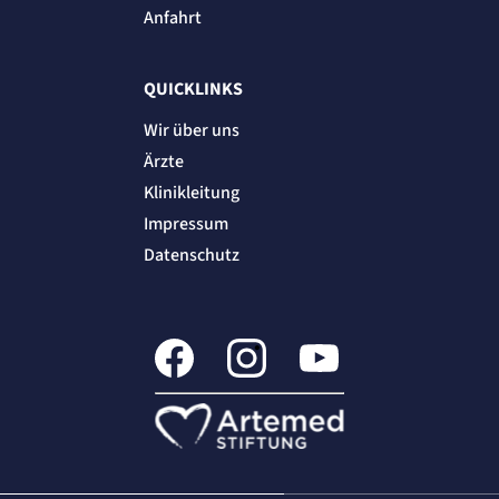
"no" - 50 Jahre, "yes" - 480 Tage
Anfahrt
Einverständnis-Cookie
QUICKLINKS
Name:
cookie_consent
Wir über uns
Zweck:
Dieser Cookie speichert die ausgewählten Einverständnis-Optionen des Benutzers
Ärzte
Cookie Laufzeit:
Klinikleitung
1 Jahr
Impressum
STATISTIK
Datenschutz
Statistik Cookies erfassen Informationen
anonym. Diese Informationen helfen uns
zu verstehen, wie unsere Besucher unsere
Website nutzen.
etracker Analytics
Name:
_et_coid
Anbieter: