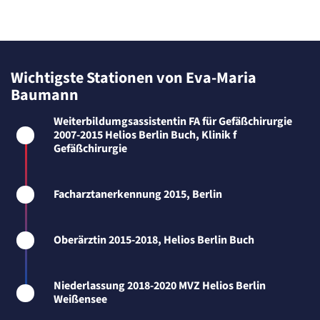
Cookie Laufzeit:
Session
Sitzungs-Cookie
Name:
Wichtigste Stationen von Eva-Maria
PHPSESSID
Baumann
Anbieter:
Artemed SE
Weiterbildumgsassistentin FA für Gefäßchirurgie
Zweck:
Behält die Zustände des Benutzers bei allen Seitenanfragen bei.
2007-2015 Helios Berlin Buch, Klinik f
Gefäßchirurgie
Cookie Laufzeit:
Session
etracker Sitzungs-Cookie
Facharztanerkennung 2015, Berlin
Name:
et_oi_v2
Oberärztin 2015-2018, Helios Berlin Buch
Anbieter:
etracker GmbH
Zweck:
Opt-In Cookie speichert die Entscheidung des Besuchers, wenn auf der Seite des
Niederlassung 2018-2020 MVZ Helios Berlin
Kunden das Tracking Opt-In ausgespielt wird. Wird auch für ein eventuelles Opt-Out
Weißensee
verwendet.
Cookie Laufzeit: