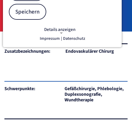
Speichern
Details anzeigen
Impressum
|
Datenschutz
NOTWENDIGE COOKIES
Notwendige Cookies ermöglichen
Zusatzbezeichnungen:
Endovaskulärer Chirurg
grundlegende Funktionen und sind für
die einwandfreie Funktion der Website
erforderlich.
Content-Management-System-
Cookie
Schwerpunkte:
Gefäßchirurgie, Phlebologie,
Duplexsonografie,
Wundtherapie
Name:
fe_typo_user
Anbieter:
TYPO3
Zweck:
Dient der Identifizierung eines Anwenders und der besseren Bedienerführung.