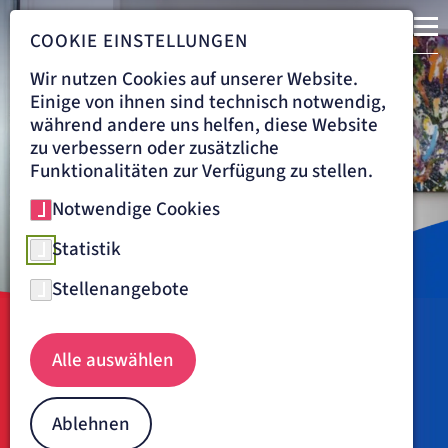
COOKIE EINSTELLUNGEN
Wir nutzen Cookies auf unserer Website.
Einige von ihnen sind technisch notwendig,
während andere uns helfen, diese Website
zu verbessern oder zusätzliche
Funktionalitäten zur Verfügung zu stellen.
Notwendige Cookies
Statistik
Stellenangebote
Navigationspfad
ARTEMED FACHKLINIK BAD OEYNHAUSEN
ÜBER UNS
ÄRZTE
Alle auswählen
Eva-Maria Baumann
Ablehnen
Fachärztin für Gefäßchirurgie