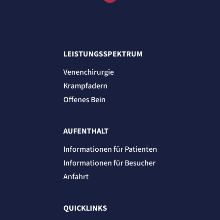
etracker GmbH
Zweck:
Cookie Erkennung
Cookie Laufzeit:
2 Jahre
LEISTUNGSSPEKTRUM
etracker Analytics
Venenchirurgie
Name:
Krampfadern
et_allow_cookies
Anbieter:
Offenes Bein
etracker GmbH
Zweck:
Es erlaubt eTracker Cookies zu setzen.
AUFENTHALT
Cookie Laufzeit:
480 Tage
Informationen für Patienten
etracker Analytics
Informationen für Besucher
Anfahrt
Name:
isSdEnabled
Anbieter:
etracker GmbH
QUICKLINKS
Zweck: